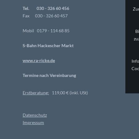
Tel. 030 - 326 60 456
Zur
Fax 030 - 326 60 457
Mobil 0179 - 114 68 85
B
zu
S-Bahn Hackescher Markt
www.ra-ricke.de
Inf
Co
Termine nach Vereinbarung
Erstberatung:
119,00 € (inkl. USt)
Datenschutz
Impressum