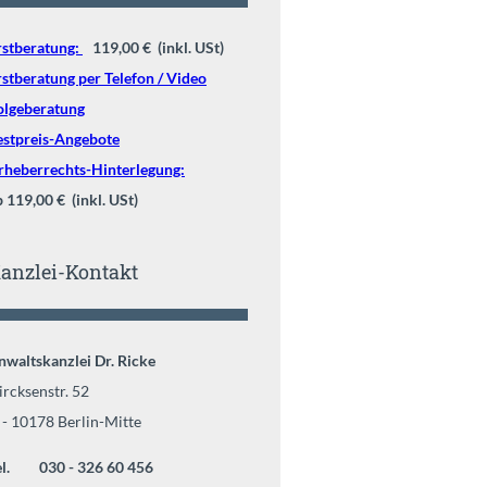
rstberatung:
119,00 € (inkl. USt)
rstberatung per Telefon / Video
olgeberatung
estpreis-Angebote
rheberrechts-Hinterlegung:
b 119,00 € (inkl. USt)
anzlei-Kontakt
nwaltskanzlei Dr. Ricke
ircksenstr. 52
 - 10178 Berlin-Mitte
el. 030 - 326 60 456