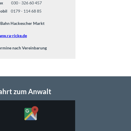
ax
030 - 326 60 457
obil
0179 - 114 68 85
-Bahn Hackescher Markt
ww.ra-ricke.de
ermine nach Vereinbarung
ahrt zum Anwalt
en