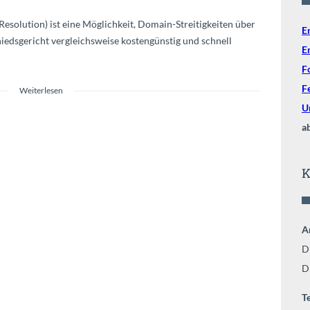
esolution) ist eine Möglichkeit, Domain-Streitigkeiten über
E
iedsgericht vergleichsweise kostengünstig und schnell
E
F
F
Weiterlesen
U
a
K
A
D
D
T