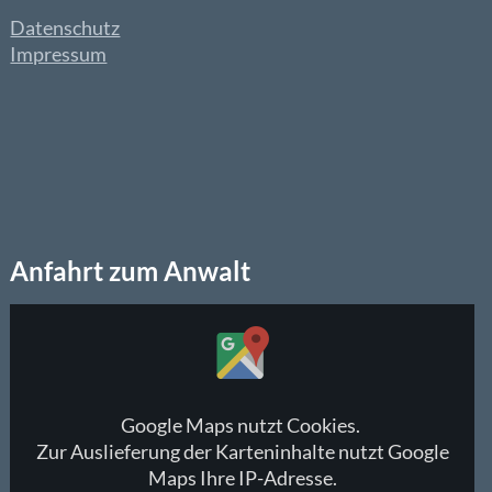
Datenschutz
Impressum
Anfahrt zum Anwalt
Inhalt
von
Google
Maps
anzeigen
Google Maps nutzt Cookies.
Zur Auslieferung der Karteninhalte nutzt Google
Maps Ihre IP-Adresse.